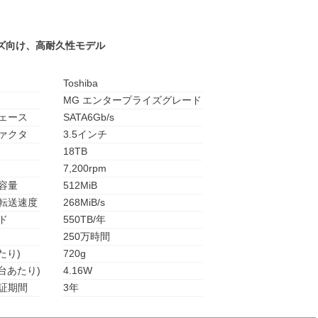
ズ向け、高耐久性モデル
Toshiba
MG エンタープライズグレード
ェース
SATA6Gb/s
ァクタ
3.5インチ
18TB
7,200rpm
容量
512MiB
転送速度
268MiB/s
ド
550TB/年
250万時間
たり)
720g
台あたり)
4.16W
証期間
3年