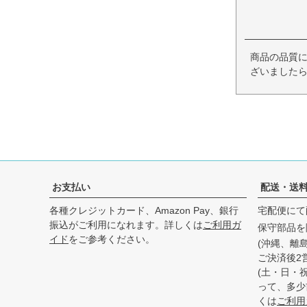
商品の品質
ざいましたら
お支払い
配送・送
各種クレジットカード、Amazon Pay、銀行
宅配便にて
振込がご利用になれます。詳しくは
ご利用ガ
保守部品を
イド
をご参考ください。
(沖縄、離
ご決済後2
(土・日・
って、多少
くは
ご利用