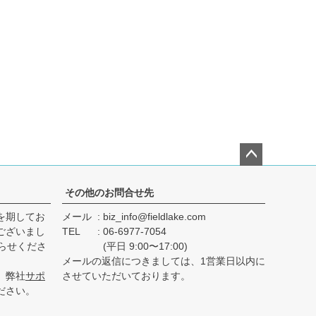
ペー
ジト
その他のお問合せ先
ップ
を期してお
メール
biz_info@fieldlake.com
へ
ございまし
TEL
06-6977-7054
らせくださ
(平日 9:00〜17:00)
メールの返信につきましては、1営業日以内に
、弊社
サポ
させていただいております。
ださい。