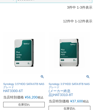
3
件中
1
-
3
件表示
12
件中
1
-
12
件表示
Synology 3.5"HDD SATA 6TB NAS
Synology 3.5"HDD SATA 8TB NAS
グレード
グレード
HAT3300-6T
(メーカー終息
品)HAT3310-8T
当店特別価格
¥
56,200
税込
当店特別価格
¥
37,600
税込
在庫切れ
在庫切れ