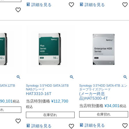
詳細を見る
詳細を見る
 SATA 12TB
Synology 3.5"HDD SATA 16TB
Synology 3.5"HDD SATA 4TB エン
NASグレード
タープライズグレード
HAT3310-16T
(メーカー終息
品)HAT5300-4T
90,101
当店特別価格
¥
112,700
税込
当店特別価格
¥
34,001
税込
税込
切れ
在庫切れ
在庫切れ
詳細を見る
詳細を見る