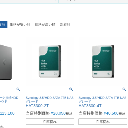
度順
価格が安い順
価格が高い順
新着順
ワーク接続HDD
Synology 3.5"HDD SATA 2TB NAS
Synology 3.5"HDD SATA 4TB NAS
ラウド
グレード
グレード
HAT3300-2T
HAT3300-4T
113,100
当店特別価格
¥
28,050
当店特別価格
¥
40,500
税込
税込
在庫切れ
在庫切れ
切れ