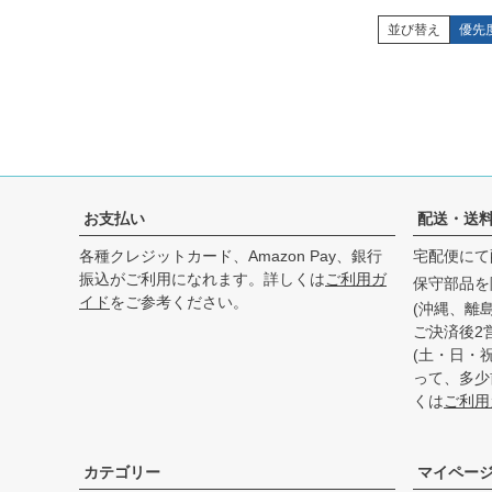
並び替え
優先
お支払い
配送・送
各種クレジットカード、Amazon Pay、銀行
宅配便にて
振込がご利用になれます。詳しくは
ご利用ガ
保守部品を
イド
をご参考ください。
(沖縄、離
ご決済後2
(土・日・
って、多少
くは
ご利用
カテゴリー
マイペー