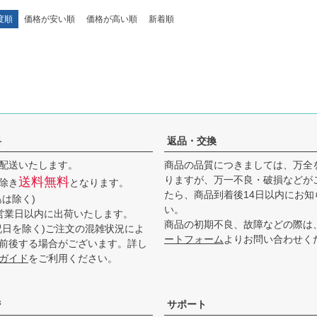
度順
価格が安い順
価格が高い順
新着順
料
返品・交換
配送いたします。
商品の品質につきましては、万全
りますが、万一不良・破損などが
送料無料
除き
となります。
たら、商品到着後14日以内にお知
島は除く)
い。
営業日以内に出荷いたします。
商品の初期不良、故障などの際は
祝日を除く)ご注文の混雑状況によ
ートフォーム
よりお問い合わせく
前後する場合がございます。詳し
ガイド
をご利用ください。
ジ
サポート