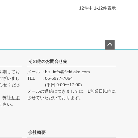
12
件中
1
-
12
件表示
ペー
ジト
その他のお問合せ先
ップ
を期してお
メール
biz_info@fieldlake.com
へ
ございまし
TEL
06-6977-7054
らせくださ
(平日 9:00〜17:00)
メールの返信につきましては、1営業日以内に
、弊社
サポ
させていただいております。
ださい。
会社概要