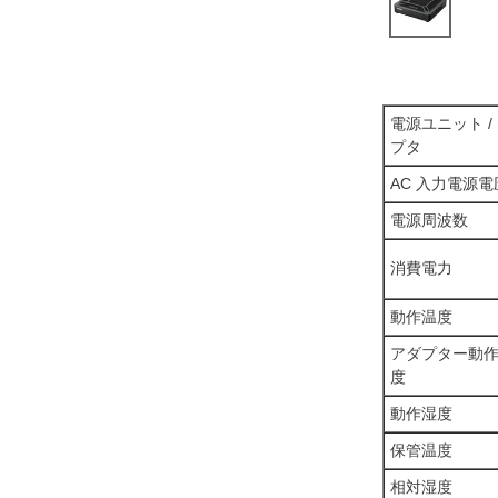
電源ユニット /
プタ
AC 入力電源電
電源周波数
消費電力
動作温度
アダプター動
度
動作湿度
保管温度
相対湿度