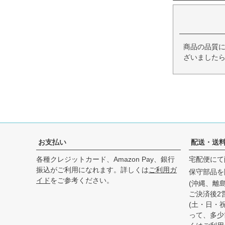
商品の品質
ざいましたら
お支払い
配送・送
各種クレジットカード、Amazon Pay、銀行
宅配便にて
振込がご利用になれます。詳しくは
ご利用ガ
保守部品を
イド
をご参考ください。
(沖縄、離
ご決済後2
(土・日・
って、多少