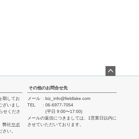
ペー
ジト
その他のお問合せ先
ップ
を期してお
メール
biz_info@fieldlake.com
へ
ございまし
TEL
06-6977-7054
らせくださ
(平日 9:00〜17:00)
メールの返信につきましては、1営業日以内に
、弊社
サポ
させていただいております。
ださい。