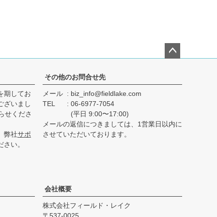
ペー
ジト
その他のお問合せ先
ップ
を期してお
メール
biz_info@fieldlake.com
へ
ございまし
TEL
06-6977-7054
らせくださ
(平日 9:00〜17:00)
メールの返信につきましては、1営業日以内に
、弊社
サポ
させていただいております。
ださい。
会社概要
株式会社フィールド・レイク
537-0025