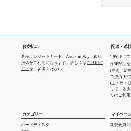
お支払い
配送・送
各種クレジットカード、Amazon Pay、銀行
宅配便にて
振込がご利用になれます。詳しくは
ご利用ガ
保守部品を
イド
をご参考ください。
(沖縄、離
ご決済後2
(土・日・
って、多少
くは
ご利用
カテゴリー
マイペー
ハードディスク
新規会員登