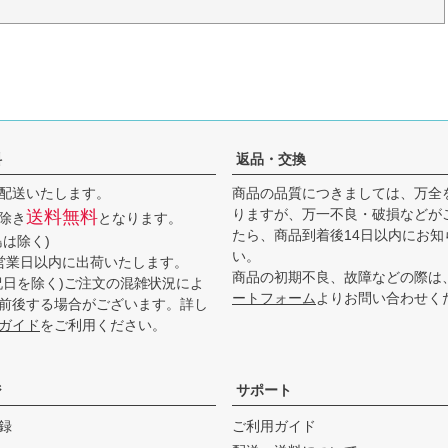
料
返品・交換
配送いたします。
商品の品質につきましては、万全
りますが、万一不良・破損などが
送料無料
除き
となります。
たら、商品到着後14日以内にお知
島は除く)
い。
営業日以内に出荷いたします。
商品の初期不良、故障などの際は
祝日を除く)ご注文の混雑状況によ
ートフォーム
よりお問い合わせく
前後する場合がございます。詳し
ガイド
をご利用ください。
ジ
サポート
録
ご利用ガイド