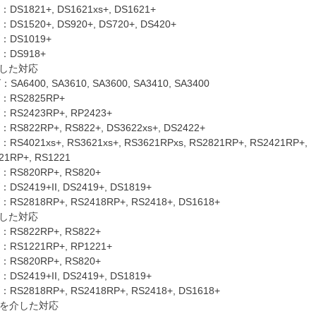
821+, DS1621xs+, DS1621+
520+, DS920+, DS720+, DS420+
DS1019+
DS918+
介した対応
400, SA3610, SA3600, SA3410, SA3400
S2825RP+
2423RP+, RP2423+
22RP+, RS822+, DS3622xs+, DS2422+
21xs+, RS3621xs+, RS3621RPxs, RS2821RP+, RS2421RP+,
21RP+, RS1221
820RP+, RS820+
419+II, DS2419+, DS1819+
818RP+, RS2418RP+, RS2418+, DS1618+
介した対応
822RP+, RS822+
1221RP+, RP1221+
820RP+, RS820+
419+II, DS2419+, DS1819+
818RP+, RS2418RP+, RS2418+, DS1618+
T1を介した対応