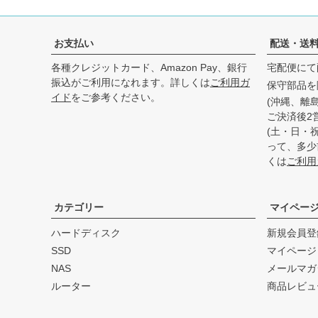
お支払い
配送・送
各種クレジットカード、Amazon Pay、銀行
宅配便にて
振込がご利用になれます。詳しくは
ご利用ガ
保守部品を
イド
をご参考ください。
(沖縄、離
ご決済後2
(土・日・
って、多少
くは
ご利用
カテゴリー
マイペー
ハードディスク
新規会員登
SSD
マイページ
NAS
メールマガ
ルーター
商品レビュ