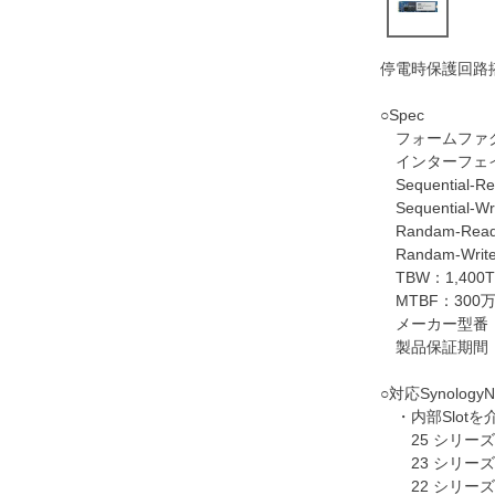
停電時保護回路搭載
○Spec
フォームファクタ
インターフェイス：
Sequential-R
Sequential-Wr
Randam-Read
Randam-Write
TBW：1,400
MTBF：300
メーカー型番：SN
製品保証期間：
○対応Synology
・内部Slotを
25 シリーズ：DS1
23 シリーズ：DS1
22 シリーズ：