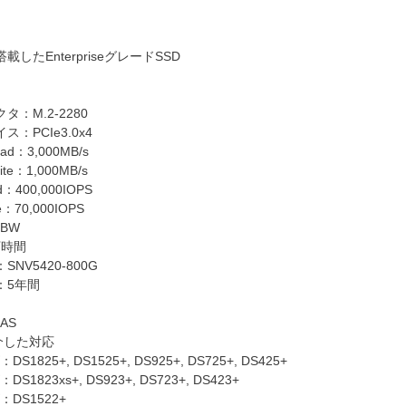
したEnterpriseグレードSSD
：M.2-2280
PCIe3.0x4
ead：3,000MB/s
ite：1,000MB/s
：400,000IOPS
：70,000IOPS
TBW
万時間
V5420-800G
5年間
NAS
介した対応
825+, DS1525+, DS925+, DS725+, DS425+
823xs+, DS923+, DS723+, DS423+
DS1522+