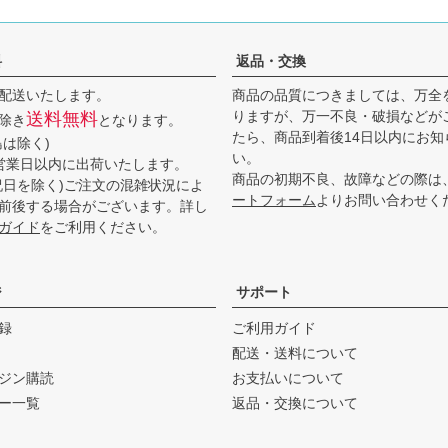
料
返品・交換
配送いたします。
商品の品質につきましては、万全
りますが、万一不良・破損などが
送料無料
除き
となります。
たら、商品到着後14日以内にお知
島は除く)
い。
営業日以内に出荷いたします。
商品の初期不良、故障などの際は
祝日を除く)ご注文の混雑状況によ
ートフォーム
よりお問い合わせく
前後する場合がございます。詳し
ガイド
をご利用ください。
ジ
サポート
録
ご利用ガイド
配送・送料について
ジン購読
お支払いについて
ー一覧
返品・交換について