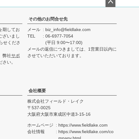
ペー
ジト
その他のお問合せ先
ップ
を期してお
メール
biz_info@fieldlake.com
へ
ございまし
TEL
06-6977-7054
らせくださ
(平日 9:00〜17:00)
メールの返信につきましては、1営業日以内に
、弊社
サポ
させていただいております。
ださい。
会社概要
株式会社フィールド・レイク
537-0025
大阪府大阪市東成区中道3-15-16
ホームページ
https://www.fieldlake.com
会社情報
https://www.fieldlake.com/co
mpany.html